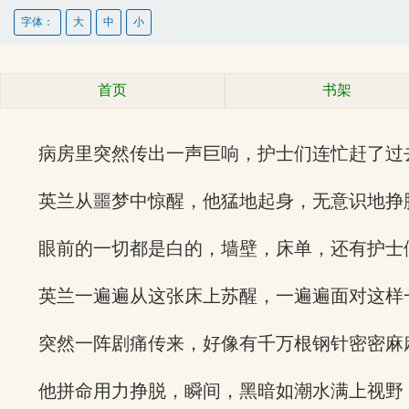
字体：
大
中
小
首页
书架
病房里突然传出一声巨响，护士们连忙赶了过
英兰从噩梦中惊醒，他猛地起身，无意识地挣
眼前的一切都是白的，墙壁，床单，还有护士
英兰一遍遍从这张床上苏醒，一遍遍面对这样
突然一阵剧痛传来，好像有千万根钢针密密麻
他拼命用力挣脱，瞬间，黑暗如潮水满上视野