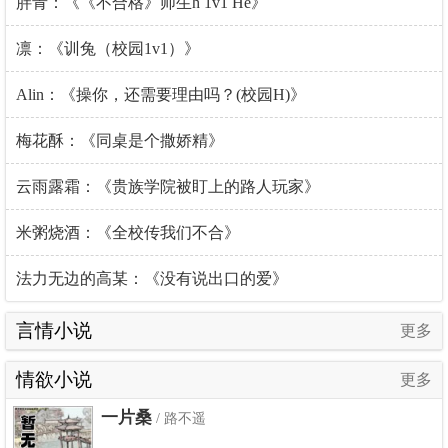
胖青：《《不合格》师生h 1v1 He》
凛：《训兔（校园1v1）》
Alin：《操你，还需要理由吗？(校园H)》
梅花酥：《同桌是个撒娇精》
云雨露霜：《贵族学院被盯上的路人玩家》
米粥烧酒：《全校传我们不合》
法力无边的高某：《没有说出口的爱》
言情小说
更多
情欲小说
更多
一片桑
/ 路不遥