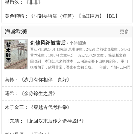
星币汣：《非非》
黄色鸭鸭：《时刻要填满（短篇）【高H纯肉】【BL】
【1v1】》
海棠耽美
更多
剑修风评被害后
/ 小熊蹦迪
晋江VIP2023-01-13完结 总书评数：24228 当前被收藏数：54572
营养液数：101874 文章积分：825,726,720 文案： 简洁版文案：
因收到一本预知未来的话本，云闲决定要下山振兴剑阁。 掌门
摸着胡子，欣慰非常，吾家有女初长成。 一年后。 “请问云闲同
学，区区一年的时间，你究竟是如何把大家对剑修的刻板印象
莫铃：《岁月有你相伴，真好》
从‘高冷、能打、不要命’扭转成‘话唠、跑路、厚脸皮’的呢？” 云
曙希：《余你馀生之后》
木子金三：《穿越古代考科举》
耳东靖：《龙回汉末后传之诸神战纪》