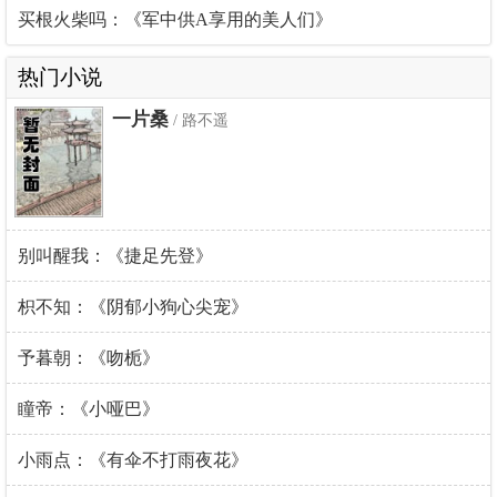
买根火柴吗：《军中供A享用的美人们》
热门小说
一片桑
/ 路不遥
别叫醒我：《捷足先登》
枳不知：《阴郁小狗心尖宠》
予暮朝：《吻栀》
瞳帝：《小哑巴》
小雨点：《有伞不打雨夜花》