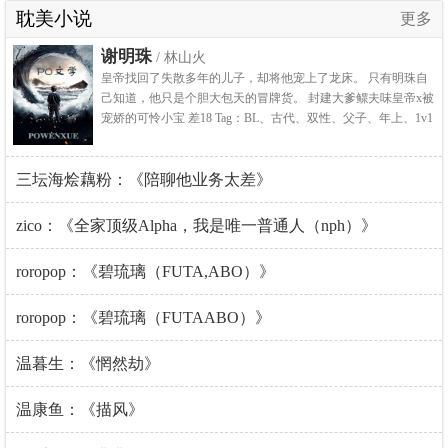
耽美小说
更多
谢明珠
/ 林山火
皇帝找回了失散多年的儿子，却将他宠上了龙床。 只有明珠自
己知道，他只是个胆大包天的冒牌货。 封建大爹鳏夫味皇帝x被
宠娇的可怜小宝 差18 Tag：BL、古代、双性、父子、年上、1v1
三坛海烩藕粉：《陪聊他业务太差》
zico：《全家顶级Alpha，我是唯一普通人（nph）》
roropop：《碧琉璃（FUTA,ABO）》
roropop：《碧琉璃（FUTAABO）》
温暮生：《惘然劫》
温康鱼：《描风》