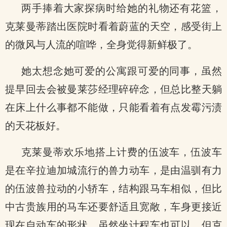
两手捧着大家探病时给她的礼物还有花篮，
克莱曼蒂踏出医院时看着蔚蓝的天空，感受街上
的微风与人流的喧哗，全身觉得新鲜极了。
她太想念她可爱的公寓跟可爱的同事，虽然
提早回去会被曼莱莎经理碎碎念，但总比整天躺
在床上什么事都不能做，只能看着有点发霉污渍
的天花板好。
克莱曼蒂欢乐地搭上计费的伍波车，伍波车
是在辛拉迪加城流行的兽力动车，是由温驯有力
的伍波兽拉动的小轿车，结构跟马车相似，但比
中古贵族用的马车还要舒适且宽敞，车身更接近
现在自动车的形状，虽然坐计程车也可以，但克