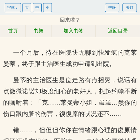
字体：
大
中
小
护眼
关灯
回來啦？
首页
书架
加入书签
返回目录
一个月后，待在医院快无聊到快发疯的克莱
曼蒂，终于跟主治医生成功申请到出院。
曼蒂的主治医生是位走路有点摇晃，说话有
点微微诺诺却极度细心的老好人，想起约翰不断
的嘱咐着：「克……莱曼蒂小姐，虽虽…然你的
伤口跟内脏的伤害，復復原的状况还不……
错……，但但但你你在情绪跟心理的復原情