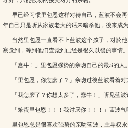
才好，只能被动的接受对方的亲吻。
早已经习惯里包恩这样对待自己，蓝波不会再
年自己只是听从家族老大的话来暗杀他，後来成
当然里包恩一直看不上蓝波这个孩子，对於他
察觉到，等到他们查觉到已经是很久以後的事情
「蠢牛！」里包恩强势的亲吻自己的最ai的人
「里包恩，你怎麽了？」亲吻过後蓝波看着对
「我怎麽了？你想太多了，蠢牛！」听见蓝波
「笨蛋里包恩！！！我讨厌你！！！」蓝波气
里包恩总是很喜欢强势的亲吻蓝波，主导权永