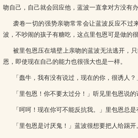
吻自己，自己就会回应他，蓝波一直拿对方没有
袭卷一切的强势亲吻常常会让蓝波反应不过来
波，不吵闹的孩子有糖吃，这点里包恩可是做的
被里包恩压在墙壁上亲吻的蓝波无法逃开，只
恩，即使现在自己的能力也很强大也是一样。
「蠢牛，我有没有说过，现在的你，很诱人？」里包
「里包恩！你不要太过分！」听见里包恩说的
「呵呵！现在你可不能反抗我。」里包恩总是
「里包恩是讨厌鬼！」蓝波很想要把人给踢开