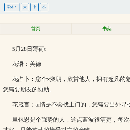
字体：
大
中
小
首页
书架
5月28日薄荷t
花语：美德
花占卜：您个x爽朗，欣赏他人，拥有超凡的
您需要朋友的协助。
花箴言：ai情是不会找上门的，您需要出外寻
里包恩是个强势的人，这点蓝波很清楚，每次