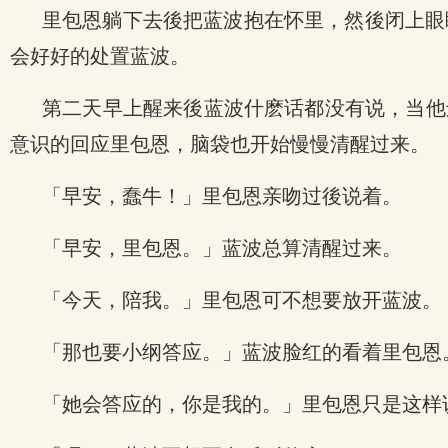
里包恩躺下去後把蓝波抱在怀里，然後闭上眼睛
会好好的处置蓝波。
第二天早上醒来後蓝波什麽话都没有说，当他
意识的回应里包恩，脑袋也开始慢慢清醒过来。
「早安，蠢牛！」里包恩亲吻过後说着。
「早安，里包恩。」蓝波总算清醒过来。
「今天，陪我。」里包恩可不想要放开蓝波。
「那也要小纲答应。」蓝波脸红的看着里包恩
「她会答应的，你是我的。」里包恩只是这样