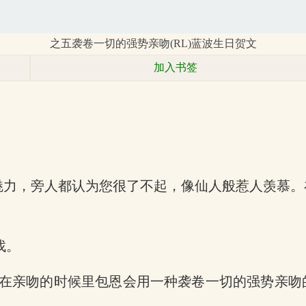
之五袭卷一切的强势亲吻(RL)蓝波生日贺文
加入书签
魅力，旁人都认为您很了不起，像仙人般惹人羡慕
找。
在亲吻的时候里包恩会用一种袭卷一切的强势亲吻