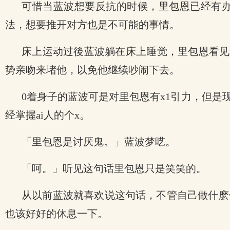
可惜当蓝波想要反抗的时候，里包恩已经有
法，想要推开对方也是不可能的事情。
床上运动过後蓝波躺在床上睡觉，里包恩看见
势亲吻来堵他，以免他继续吵闹下去。
0着身子的蓝波可是对里包恩有x1引力，但
经掌握ai人的个x。
「里包恩是讨厌鬼。」蓝波梦呓。
「呵。」听见这句话里包恩只是笑笑的。
从以前蓝波就喜欢说这句话，不管自己做什麽
也该好好的休息一下。