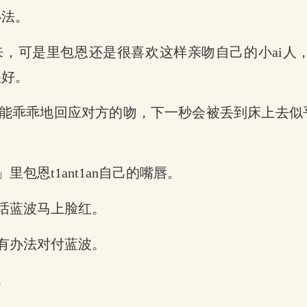
办法。
，可是里包恩还是很喜欢这样亲吻自己的小ai人
很好。
能乖乖地回应对方的吻，下一秒会被丢到床上去似
恩t1ant1an自己的嘴唇。
话蓝波马上脸红。
有办法对付蓝波。
。