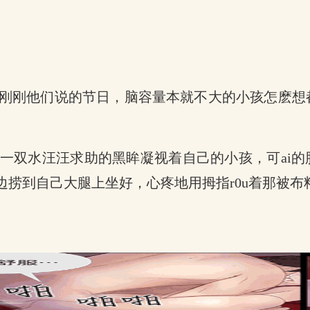
刚刚他们说的节日，脑容量本就不大的小孩怎麽想
双水汪汪求助的黑眸凝视着自己的小孩，可ai的脸
捞到自己大腿上坐好，心疼地用拇指r0u着那被布