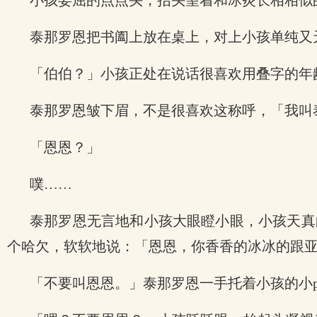
小孩委屈的点点头，抬头望着和冰炎长相相似
泰那罗恩把书阖上放在桌上，对上小孩单纯又
「伯伯？」小孩正处在说话很喜欢用叠字的年
泰那罗恩皱下眉，不是很喜欢这称呼，「我叫
「恩恩？」
噗……
泰那罗恩无言地和小孩大眼瞪小眼，小孩天真
个哈欠，软软地说：「恩恩，你香香的冰冰的跟
「不要叫恩恩。」泰那罗恩一手托着小孩的小p