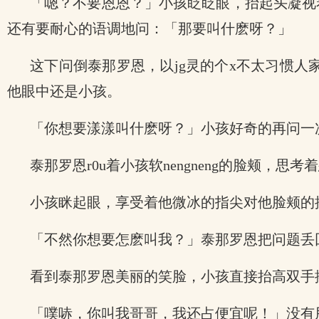
「嗯？不要恩恩？」小孩眨眨眼，抬起头凝视着
还有要耐心的语调地问：「那要叫什麽呀？」
这下问倒泰那罗恩，以jg灵的个x不太习惯
他眼中还是小孩。
「你想要漾漾叫什麽呀？」小孩好奇的再问一
泰那罗恩r0u着小孩软nengneng的脸颊，思
小孩眯起眼，享受着他微冰的指尖对他脸颊的
「不然你想要怎麽叫我？」泰那罗恩把问题丢
看到泰那罗恩美丽的笑脸，小孩直接抬高双手
「噗哧，你叫我哥哥，我还占便宜呢！」没有