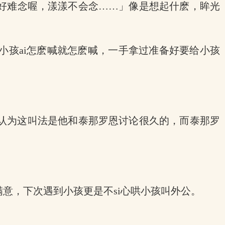
好难念喔，漾漾不会念……」像是想起什麽，眸光
小孩ai怎麽喊就怎麽喊，一手拿过准备好要给小孩
认为这叫法是他和泰那罗恩讨论很久的，而泰那罗
意，下次遇到小孩更是不si心哄小孩叫外公。