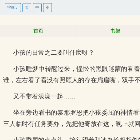
字体：
大
中
小
首页
书架
小孩的日常之二要叫什麽呀？
小孩睡梦中转醒过来，惺忪的黑眼迷蒙的看着
谁，左右看了看没有照顾人的存在扁扁嘴，双手
又不带着漾漾一起……
坐在旁边看书的泰那罗恩把小孩委屈的神情看
三人临时有任务要办，先把他寄放在这，晚上就