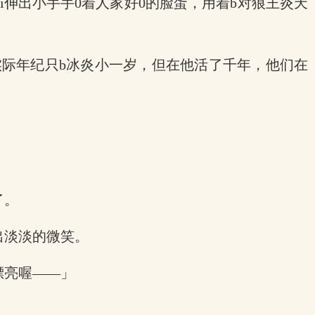
伸出小手手0着人家好0的脸蛋，用着b对狼王炎天
实际年纪只b冰炎小一岁，但在他活了千年，他们在
了。
出淡淡的微笑。
漂亮喔——」