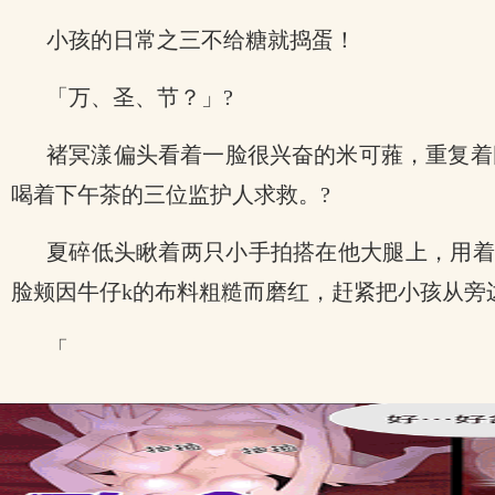
小孩的日常之三不给糖就捣蛋！
「万、圣、节？」?
褚冥漾偏头看着一脸很兴奋的米可蕥，重复着
喝着下午茶的三位监护人求救。?
夏碎低头瞅着两只小手拍搭在他大腿上，用着一
脸颊因牛仔k的布料粗糙而磨红，赶紧把小孩从旁边
「