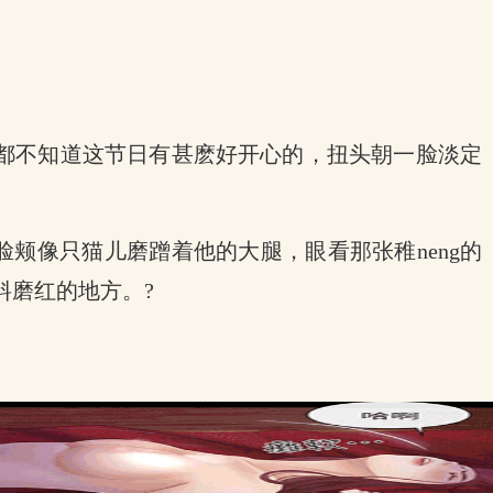
都不知道这节日有甚麽好开心的，扭头朝一脸淡定
颊像只猫儿磨蹭着他的大腿，眼看那张稚neng的
料磨红的地方。?