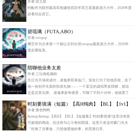
作者:冥王星
来的外星人给抓去当新娘了。？？？？？？欸不是，为什么是她
时酝作为联邦最高军校建校四百年冥王星最新鼎力大作，2026年度
啊。她的伴
必看综合其它。
碧琉璃（FUTA,ABO）
作者:roropop
卿芷作为古来第一个能让古剑出世roropop最新鼎力大作，2026年
度必看耽美。
陪聊他业务太差
作者:三坛海烩藕粉
生日当天保研成功，凌逸寒双喜临门，室友们为了给他庆祝，送了
他一份别开生面的惊喜礼物—— 一个某宝的虚拟男友陪聊，据说
还是店里头牌。 凌逸寒新奇接受，可聊了不到十分钟，他就黑了
脸。 这年..
时刻要填满（短篇）【高H纯肉】【BL】【1v1】
作者:黄色鸭鸭
&emsp;&emsp;【高H】【BL】【短篇集】时刻要填满?这里没有富
可敌国的商战，也没有勾心斗角的阴谋。这里只有这对豪门夫夫
「吃饱了没事做，只想做爱做的事」的荒唐日常。