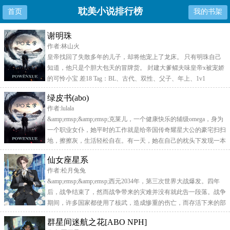
耽美小说排行榜
首页
我的书架
谢明珠
作者:林山火
皇帝找回了失散多年的儿子，却将他宠上了龙床。 只有明珠自己
知道，他只是个胆大包天的冒牌货。 封建大爹鳏夫味皇帝x被宠娇
的可怜小宝 差18 Tag：BL、古代、双性、父子、年上、1v1
绿皮书(abo)
作者:lulala
&amp;emsp;&amp;emsp;克莱儿，一个健康快乐的辅级omega，身为
一个职业女仆，她平时的工作就是给帝国传奇耀星大公的豪宅扫扫
地，擦擦灰，生活轻松自在。有一天，她在自己的枕头下发现一本
绿皮书，上头记载了一个极其香艳的故事，让她看的乐不思蜀，干
仙女座星系
起活来整天出包。不过真奇怪，明明这本小说写在一个架空的世界
作者:松月兔兔
里，名字也完全不同，但出场的人物个性长相卻都写得像是她现实
&amp;emsp;&amp;emsp;西元2034年，第三次世界大战爆发。四年
中认识的人
后，战争结束了，然而战争带来的灾难并没有就此告一段落。战争
期间，许多国家都使用了核武，造成惨重的伤亡，而存活下来的部
分人类，也因全球扩散的核辐射而产生了基因突变。颂瑅朵就是其
群星间迷航之花[ABO NPH]
中一个突变者，她衍化成了第三性别，Omega。然后她就被外太空