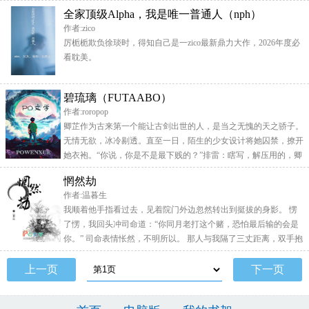
全家顶级Alpha，我是唯一普通人（nph）
作者:zico
厉栀栀欺负徐琰时，得知自己是一zico最新鼎力大作，2026年度必
看耽美。
碧琉璃（FUTAABO）
作者:roropop
卿芷作为古来第一个能让古剑出世的人，是当之无愧的天之骄子。
无情无欲，冰冷剔透。直至一日，陌生的少女设计将她囚禁，撩开
她衣袍。“你说，你是不是最下贱的？”排雷：瞎写，解压用的，卿
芷靖川，年上，前期弱攻强受不完全肉文，有剧情，标题后有括号
惘然劫
的是h章受非洁，存在与其他人（AO都有，都女的）的身体关系和
作者:温暮生
多p情节，有ntr。攻守攻德(重点！！！）感情上始终1v1设定女A
我顺着他手指看过去，见着院门外边忽然转出到挺拔的身影。 愣
没有阴囊，有b，所以会有受一边骑一边扣
了愣，我回头冲司命道：“你同月老打这个赌，恐怕最后输的会是
你。” 司命表情怅然，不明所以。 那人与我隔了三丈距离，双手抱
拳，微笑..
上一页
下一页