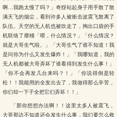
啊…我跑太慢了吗？」奇犽站起身子用手散了散
满天飞的烟尘，看到许多人被衝击波震飞散离了
队伍。天空的无人机也被吹走了，掏出口袋的手
机联络了靡稽「喂，什么情况？」「什么情况？
就是大哥生气啦。」「大哥生气了谁不知道！我
是问你为什么又发生爆炸！」「我哪知道，我的
无人机都被大哥弄坏了谁看得到发生什么事！」
「你不会再发几台来吗？！」「你说得倒是轻
松！！我能用的全发出去了，我做得那么辛苦，
你们却一下子全把它们弄坏！！」
「那你想想办法啊！！这里太多人被震飞，
大哥那边不知道还会发生什么事，我们要怎么救