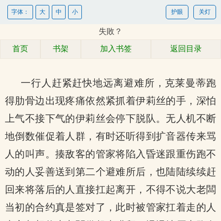
字体：
大
中
小
护眼
关灯
失敗？
首页
书架
加入书签
返回目录
一行人赶紧赶快地远离避难所，克莱曼蒂跑
得肋骨边出现疼痛依然紧抓着伊莉丝的手，深怕
上气不接下气的伊莉丝会停下脱队。无人机不断
地倒数催促着人群，有时还听得到扩音器传来骂
人的叫声。揍敌客的管家将陷入昏迷跟重伤跑不
动的人妥善送到第二个避难所后，也陆陆续续赶
回来将落后的人直接扛起离开，不得不说大老闆
当初的合约真是签对了，此时被管家扛着走的人