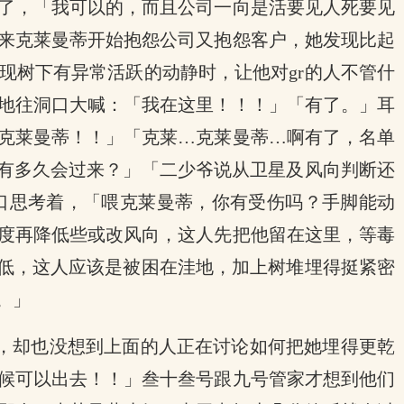
了，「我可以的，而且公司一向是活要见人死要见
来克莱曼蒂开始抱怨公司又抱怨客户，她发现比起
现树下有异常活跃的动静时，让他对gr的人不管什
地往洞口大喊：「我在这里！！！」「有了。」耳
克莱曼蒂！！」「克莱…克莱曼蒂…啊有了，名单
还有多久会过来？」「二少爷说从卫星及风向判断还
口思考着，「喂克莱曼蒂，你有受伤吗？手脚能动
度再降低些或改风向，这人先把他留在这里，等毒
较低，这人应该是被困在洼地，加上树堆埋得挺紧密
。」
，却也没想到上面的人正在讨论如何把她埋得更乾
候可以出去！！」叁十叁号跟九号管家才想到他们