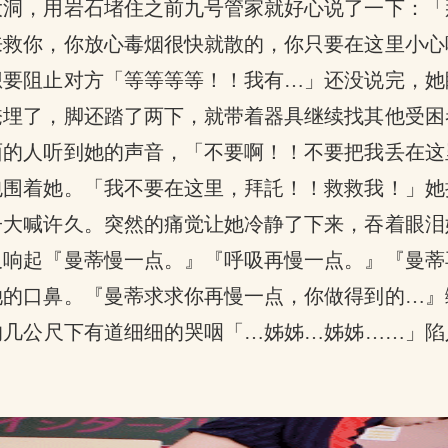
大洞，用岩石堵住之前九号管家就好心说了一下：「
来救你，你放心毒烟很快就散的，你只要在这里小心
想要阻止对方「等等等等！！我有…」还没说完，她
掩埋了，脚还踏了两下，就带着器具继续找其他受困
面的人听到她的声音，「不要啊！！不要把我丢在这
包围着她。「我不要在这里，拜託！！救救我！」她
子大喊许久。突然的痛觉让她冷静了下来，吞着眼泪
又响起『曼蒂慢一点。』『呼吸再慢一点。』『曼蒂
她的口鼻。『曼蒂求求你再慢一点，你做得到的…』
的几公尺下有道细细的哭咽「…姊姊…姊姊……」陷