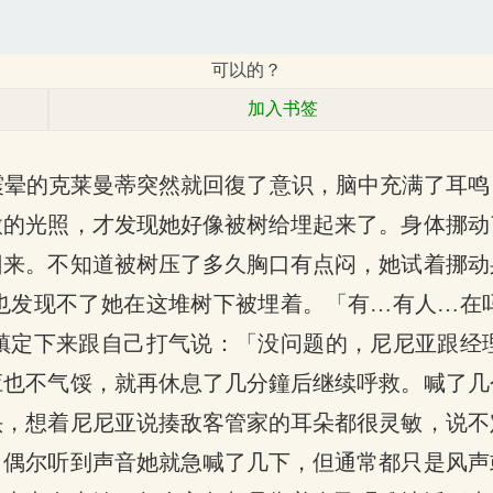
可以的？
加入书签
震晕的克莱曼蒂突然就回復了意识，脑中充满了耳
微的光照，才发现她好像被树给埋起来了。身体挪动
回来。不知道被树压了多久胸口有点闷，她试着挪动
也发现不了她在这堆树下被埋着。「有…有人…在
镇定下来跟自己打气说：「没问题的，尼尼亚跟经
应也不气馁，就再休息了几分鐘后继续呼救。喊了几
头，想着尼尼亚说揍敌客管家的耳朵都很灵敏，说不
，偶尔听到声音她就急喊了几下，但通常都只是风声