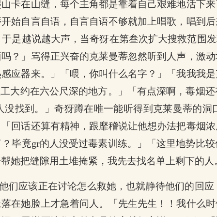
爬山卡在山缝，每个主角都是靠着自己艰难地活下来
蒂开始自言自语，自言自语不够就加上唱歌，唱到后
于是越说越大声，当奇犽在第叁次扩大搜救范围发
面吗？」骂得正兴奋的克莱曼蒂忽然听到人声，激动
热感应器来。」「喂，你叫什么名字？」「我我我是
员工大约在六公尺深的地方。」「有点深啊，毒烟
人没找到。」奇犽蹲在唯一能听得到克莱曼蒂的洞
」「回话还算有精神，跟靡稽说让他想办法把毒烟浓
？毕竟gr的人没受过毒素训练。」「这里地势比
号帮她把缝隙用土堆掩紧，我先去找名单上剩下的人
他们应该正在讨论怎么救她，也就静待他们的回应
土落在她脸上才急着问人。「先生先生！！我什么时