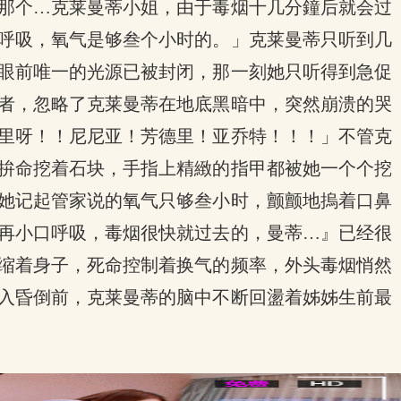
那个…克莱曼蒂小姐，由于毒烟十几分鐘后就会过
呼吸，氧气是够叁个小时的。」克莱曼蒂只听到几
眼前唯一的光源已被封闭，那一刻她只听得到急促
者，忽略了克莱曼蒂在地底黑暗中，突然崩溃的哭
里呀！！尼尼亚！芳德里！亚乔特！！！」不管克
拚命挖着石块，手指上精緻的指甲都被她一个个挖
她记起管家说的氧气只够叁小时，颤颤地摀着口鼻
再小口呼吸，毒烟很快就过去的，曼蒂…』已经很
缩着身子，死命控制着换气的频率，外头毒烟悄然
入昏倒前，克莱曼蒂的脑中不断回盪着姊姊生前最