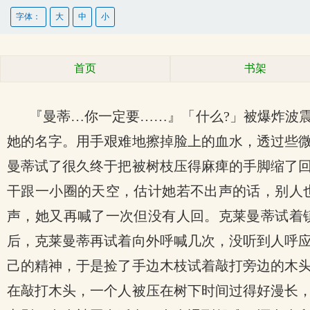
字体：
大
中
小
首页
书架
『曼蒂…你一定要……』「什么?」被爆炸波
她的名字。用手艰难地擦掉脸上的血水，透过些
曼蒂试了很久终于把被树枝压得麻痺的手脚缩了
干跟一小圈的天空，估计她若不出声的话，别人
声，她又再喊了一次但没有人回。克莱曼蒂试着
后，克莱曼蒂再试着向外呼喊几次，没听到人呼
己的精神，于是捡了手边木枝试着敲打旁边的木
在敲打木头，一个人被压在树下时间过得好漫长