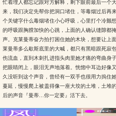
忙着埋人都忘记跟对方解释，剩下眼前最后一个
来，我们决定先帮你把洞口堵住，等毒烟过后再
个关键字什么毒烟堵住小心呼吸，心里打个冷颤
的呼吸跟胸膛加快的心跳，上面的人确认缝隙都
声。克莱曼蒂奋力拍打困住她的木块，想要让上
莱曼蒂多么歇斯底里的大喊，都只有黑暗跟死寂
伤流血，直到木刺扎进指头肉里她才痛的弯曲身
把眼睛闭上，眼泪无声地落着。恍惚中耳边好像
久没听到这个声音，曾经有一双手也很用力摀住
蔓延，慢慢爬上被盖得像一座大坟的土堆，土堆
后的声音『曼蒂…你一定要』活下去。