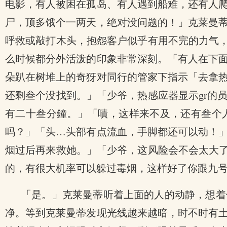
电影，有人被困在孤岛、有人遇到船难，还有人
尸，顶多饿个一两天，绝对没问题的！」克莱曼
呼救或敲打木头，抱怨客户似乎有用不完的力气，
么时候都分外活泼的印象非常深刻。「有人在下
朵趴在树堆上的奇犽对同行的管家下指示「去拿
还剩叁个没找到。」「少爷，热感应器显示gr的
有二十叁分鐘。」「嘖，这样来不及，还有叁个
吗？」「头…头部有点流血，手脚都还可以动！
烟过后再来救她。」「少爷，这风险会不会太大了
的，有很大机率可以躲过毒烟，这样好了你跟九
「是。」克莱曼蒂听着上面的人的动静，想着
净。等到克莱曼蒂发现光线越来越暗，时不时有