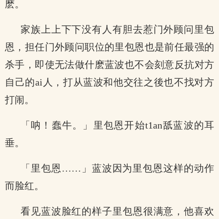
麽。
家族上上下下没有人有胆去惹门外顾问里包
恩，担任门外顾问职位的里包恩也是前任最强的
杀手，即使无法做什麽蓝波也不会刻意反抗对方
自己的ai人，打从蓝波和他交往之後也不找对方
打闹。
「呐！蠢牛。」里包恩开始t1an舐蓝波的耳
垂。
「里包恩……」蓝波因为里包恩这样的动作
而脸红。
看见蓝波脸红的样子里包恩很满意，他喜欢