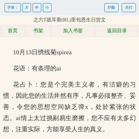
字体：
大
中
小
护眼
关灯
之六T舐耳垂(RL)里包恩生日贺文
首页
书架
加入书签
返回目录
10月13日绣线菊spirea
花语：有条理的ai
花占卜：您是个完美主义者，有洁癖的习
惯，因此您的生活井然有序，凡事必须整齐、妥
善，令您的思想空间缺乏弹x，处於紧张的状
态。ai情上太过挑剔易生磨擦，您不应有太多幻
想，注重实际，方能享受人生的真义。